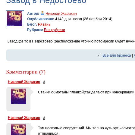
Автор:
Николай Жарихин
Опубликовано:
4143 дня назад (26 ноября 2014)
Блог:
Рязань
Рубрика:
Без рубрики
Завод где то в Недостоево (расположение уточню потом(если будет нужн
←
Все для бизнеса
|
Комментарии (7)
Николай Жарихин
#
Станки обмотаны плёнкой(так делают при консервации
Николай Жарихин
#
Там несколько сооружений. Мы только чуть-чуть осмотр
отправимся.