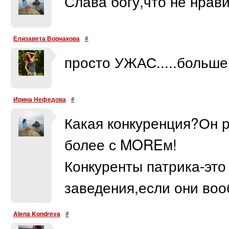
Слава богу,что не нравиц
Елизавета Ворнакова
#
просто УЖАС.....больше 
Ирина Нефедова
#
Какая конкуренция?Он р
более с MOREм!
Конкуренты патрика-это
заведения,если они во
Alena Kondreva
#