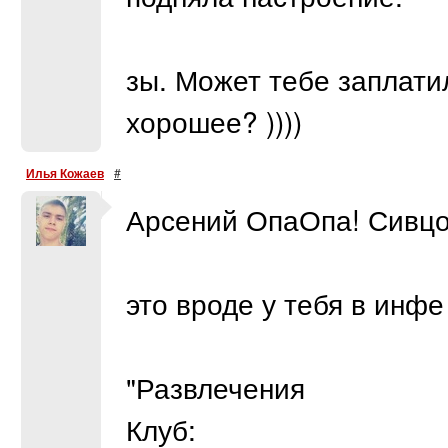
зы. Может тебе заплатил
хорошее? ))))
Илья Кожаев
#
Арсений ОпаОпа! Сивц
это вроде у тебя в инф
"Развлечения
Клуб: