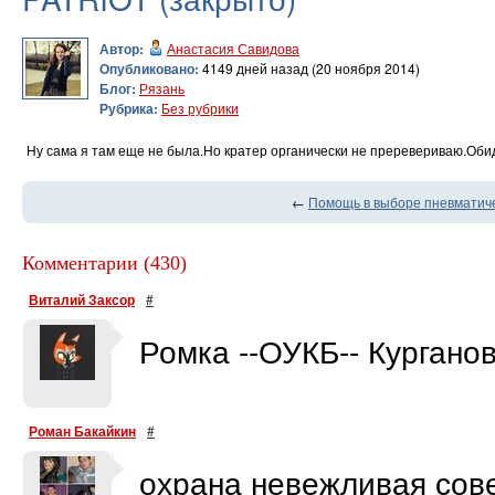
Автор:
Анастасия Савидова
Опубликовано:
4149 дней назад (20 ноября 2014)
Блог:
Рязань
Рубрика:
Без рубрики
Ну сама я там еще не была.Но кратер органически не преревериваю.Обид
←
Помощь в выборе пневматиче
Комментарии (430)
Виталий Заксор
#
Ромка --ОУКБ-- Кургано
Роман Бакайкин
#
охрана невежливая сове