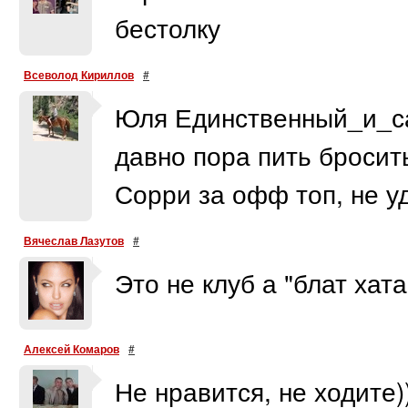
бестолку
Всеволод Кириллов
#
Юля Единственный_и_са
давно пора пить бросить)
Сорри за офф топ, не у
Вячеслав Лазутов
#
Это не клуб а "блат хат
Алексей Комаров
#
Не нравится, не ходите)