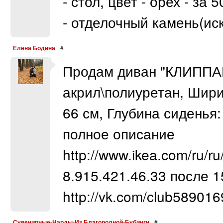
- стол, цвет - орех - за 5
- отделочный камень(иску
Елена Бодина
#
Продам диван "КЛИППАН"
акрил\полиуретан, Ширин
66 см, Глубина сиденья:
полное описание
http://www.ikea.com/ru/r
8.915.421.46.33 после 15
http://vk.com/club58901
Сувенирные-Нарды-Из Благородной-Бубинги
#