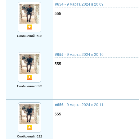
#654
- 9 марта 2024 в 20:09
555
Сообщений: 622
#655
- 9 марта 2024 в 20:10
555
Сообщений: 622
#656
- 9 марта 2024 в 20:11
555
Сообщений: 622