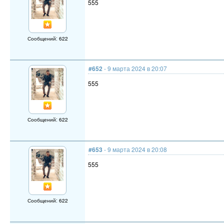
555
Сообщений: 622
#652
- 9 марта 2024 в 20:07
555
Сообщений: 622
#653
- 9 марта 2024 в 20:08
555
Сообщений: 622