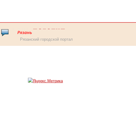
Рязанский городской портал