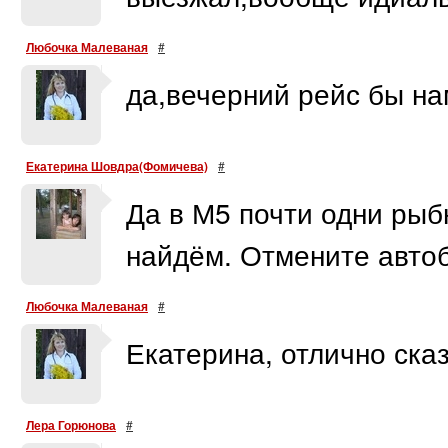
Любочка Малеваная
#
да,вечерний рейс бы на
Екатерина Шовдра(Фомичева)
#
Да в М5 почти одни рыб
найдём. Отмените автоб
Любочка Малеваная
#
Екатерина, отлично ска
Лера Горюнова
#