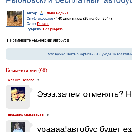
Автор:
Елена Бодина
Опубликовано:
4140 дней назад (29 ноября 2014)
Блог:
Рязань
Рубрика:
Без рубрики
Не отменяйте Рыбновский автобус!!!
←
Что нужно знать о кормлении и уходе за котятами
Комментарии (68)
Алёнка Попова
#
Ээээ,зачем отменять? Н
Любочка Малеваная
#
ураааа!автобус будет е