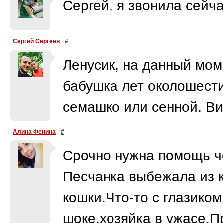
Сергей, я звонила сейч
Сергей Сергеев
#
Ленусик, на данный мом
бабушка лет околошест
семашко или сенной. Ви
Алина Фенина
#
Срочно нужна помощь ч
Песчанка выбежала из к
кошки.Что-то с глазико
шоке,хозяйка в ужасе.П