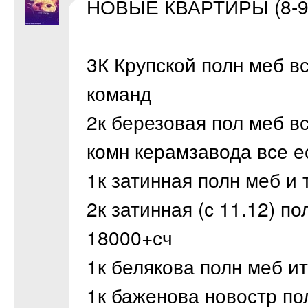
НОВЫЕ КВАРТИРЫ (8-95
3К Крупской полн меб в
команд
2к березовая пол меб в
комн керамзавода все е
1к затинная полн меб и
2к затинная (с 11.12) 
18000+сч
1к белякова полн меб и
1к баженова новостр по