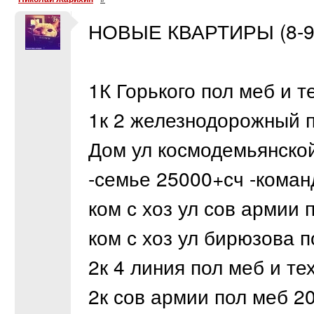
НОВЫЕ КВАРТИРЫ (8-95
1К Горького пол меб и т
1к 2 железнодорожный п
Дом ул космодемьянской
-семье 25000+сч -кома
ком с хоз ул сов армии 
ком с хоз ул бирюзова 
2к 4 линия пол меб и те
2к сов армии пол меб 2