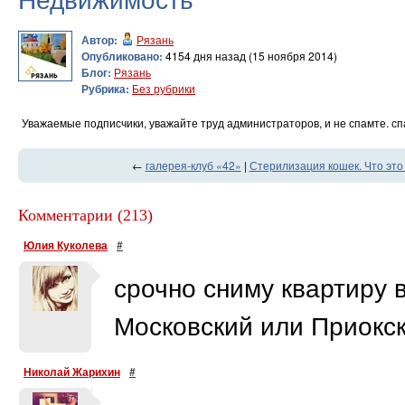
Автор:
Рязань
Опубликовано:
4154 дня назад (15 ноября 2014)
Блог:
Рязань
Рубрика:
Без рубрики
Уважаемые подписчики, уважайте труд администраторов, и не спамте. сп
←
галерея-клуб «42»
|
Стерилизация кошек. Что это
Комментарии (213)
Юлия Куколева
#
срочно сниму квартиру 
Московский или Приокск
Николай Жарихин
#