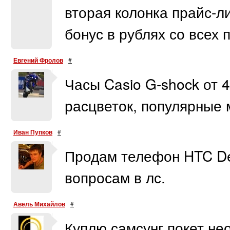
вторая колонка прайс-л
бонус в рублях со всех 
Евгений Фролов
#
Часы Casio G-shock от 
расцветок, популярные 
Иван Пупков
#
Продам телефон HTC De
вопросам в лс.
Авель Михайлов
#
Куплю самсунг покет не