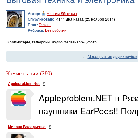
Автор:
Максим Лёвочкин
Опубликовано:
4144 дня назад (25 ноября 2014)
Блог:
Рязань
Рубрика:
Без рубрики
Компьютеры, телефоны, аудио, телевизоры, фото...
←
Мероприятия других клубов
Комментарии (280)
Appleproblem Net
#
Appleproblem.NET в Ря
наушники EarPods!! Под
Милана Валерьевна
#