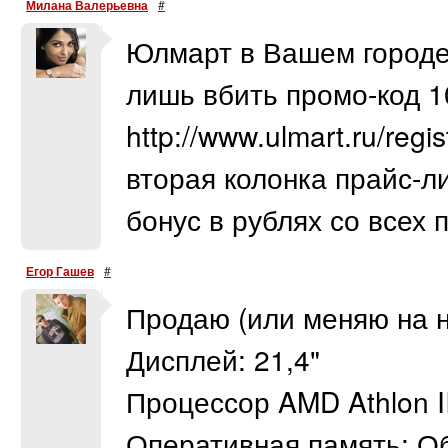
Милана Валерьевна
#
Юлмарт в Вашем городе!
лишь вбить промо-код 1
http://www.ulmart.ru/reg
вторая колонка прайс-л
бонус в рублях со всех 
Егор Гашев
#
Продаю (или меняю на н
Дисплей: 21,4"
Процессор AMD Athlon I
Оперативная память: О